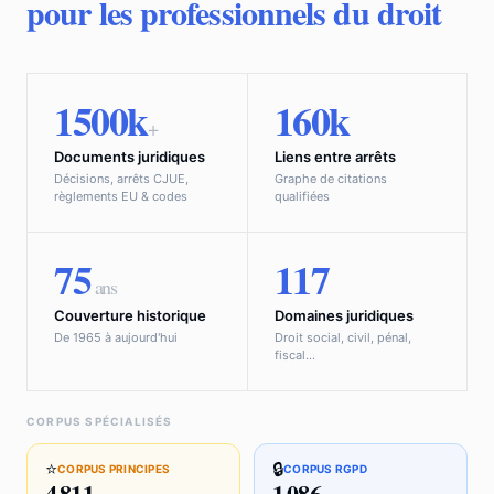
pour les professionnels du droit
1500k
160k
+
Documents juridiques
Liens entre arrêts
Décisions, arrêts CJUE,
Graphe de citations
règlements EU & codes
qualifiées
75
117
ans
Couverture historique
Domaines juridiques
De 1965 à aujourd'hui
Droit social, civil, pénal,
fiscal…
CORPUS SPÉCIALISÉS
⭐
🔒
CORPUS PRINCIPES
CORPUS RGPD
4 811
1 086