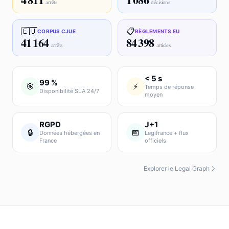
arrêts
décisions
🇪🇺
📋
CORPUS CJUE
RÈGLEMENTS EU
41 164
84 398
arrêts
articles
< 5 s
99 %
🎯
⚡
Temps de réponse
Disponibilité SLA 24/7
moyen
RGPD
J+1
🔒
📅
Données hébergées en
Legifrance + flux
France
officiels
Explorer le Legal Graph