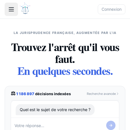
Connexion
›
Accueil
LA JURISPRUDENCE FRANÇAISE, AUGMENTÉE PAR L'IA
Trouvez l'arrêt qu'il vous
›
Rechercher une décision
faut.
› Connectez SmartLawyer
En quelques secondes.
à votre IA préférée (MCP)
⚖
1 186 897
décisions indexées
Recherche avancée
›
Questions réponses
›
Explorer le Legal Graph
Quel est le sujet de votre recherche ?
›
À propos
›
Contact