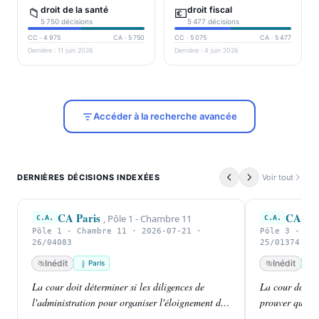
droit de la santé
droit fiscal
📁
💶
5 750
décisions
5 477
décisions
CC ·
4 975
CA ·
5 750
CC ·
5 075
CA ·
5 477
Dernière :
11 juin 2026
Dernière :
4 juin 2026
Accéder à la recherche avancée
DERNIÈRES DÉCISIONS INDEXÉES
Voir tout
CA Paris
CA Par
,
Pôle 1 - Chambre 11
C.A.
C.A.
Pôle 1 - Chambre 11 · 2026-07-21 ·
Pôle 3 - Ch
26/04083
25/01374
Inédit
Inédit
Paris
La cour doit déterminer si les diligences de
La cour doit d
l'administration pour organiser l'éloignement de
prouver qu'il a
M. [I] [S] ont été suffisamment promptes pour
française, malg