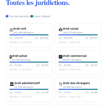
Toutes les juridictions.
Cour de cassation
Cours d'appel
droit civil
droit social
⚖️
👷
245 348
décisions
184 575
décisions
CC ·
224 235
CA ·
245 348
CC ·
163 099
CA ·
184 575
Dernière :
12 juin 2026
Dernière :
11 juin 2026
droit pénal
droit commercial
🔒
🏢
55 784
décisions
40 831
décisions
CC ·
50 526
CA ·
55 784
CC ·
36 255
CA ·
40 831
Dernière :
11 juin 2026
Dernière :
11 juin 2026
droit administratif
droit des étrangers
🏛️
📁
23 706
décisions
18 388
décisions
CC ·
21 925
CA ·
23 706
CC ·
17 003
CA ·
18 388
Dernière :
12 juin 2026
Dernière :
12 juin 2026