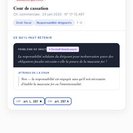
Cour de cassation
Ch. commerciale · 24 juin 2020 · N° 17-12.497
Droit fiscal
Responsabilité dirigeants
F-D
CE QU'IL FAUT RETENIR
PROBLÈME DE DROIT
✦ Exclusif SmartLawyer
La responsabilité solidaire du dirigeant pour inobservation grave des
obligations fiscales nécessite-t-elle la preuve de la mauvaise foi ?
ATTENDU DE LA COUR
Non — la responsabilité est engagée sans qu'il soit nécessaire
d'établir la mauvaise foi ou l'intentionnalité.
art. L. 267 ★
art. 297 A
LPF
CGI