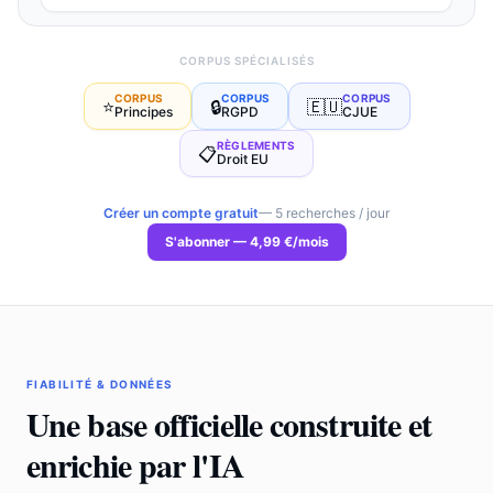
CORPUS SPÉCIALISÉS
ESPACE DÉVELOPPEUR
CORPUS
CORPUS
CORPUS
⭐
🔒
🇪🇺
›
Documentation / API REST
Principes
RGPD
CJUE
›
Playground
RÈGLEMENTS
📋
Droit EU
› API REST
Créer un compte gratuit
— 5 recherches / jour
S'abonner — 4,99 €/mois
ACCÈS ILLIMITÉ · 4,99 €/MOIS
Fiches enrichies · MCP · Sans engagement
S'abonner →
FIABILITÉ & DONNÉES
COMPTE GRATUIT
Une base officielle construite et
Bénéficiez de 5 recherches / jour
enrichie par l'IA
Créer mon compte →