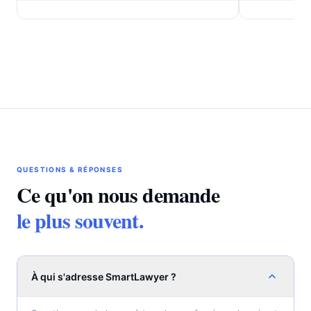
justifier le maintien de la mesure de rétention.
du code civil r
nationalité fra
QUESTIONS & RÉPONSES
Ce qu'on nous demande
le plus souvent.
À qui s'adresse SmartLawyer ?