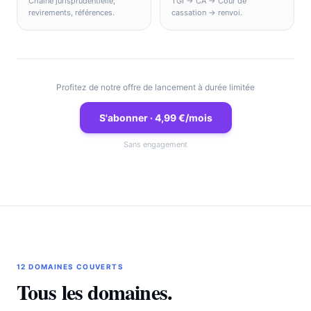
Chaîne jurisprudentielle,
TGI → CA → Cour de
revirements, références.
cassation → renvoi.
Profitez de notre offre de lancement à durée limitée
S'abonner · 4,99 €/mois
Sans engagement
12 DOMAINES COUVERTS
Tous les domaines.