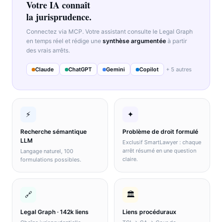
Votre IA connaît
la jurisprudence.
Connectez via MCP. Votre assistant consulte le Legal Graph
en temps réel et rédige une
synthèse argumentée
à partir
des vrais arrêts.
Claude
ChatGPT
Gemini
Copilot
+ 5 autres
⚡
✦
Recherche sémantique
Problème de droit formulé
LLM
Exclusif SmartLawyer : chaque
arrêt résumé en une question
Langage naturel, 100
claire.
formulations possibles.
🔗
🏛️
Legal Graph · 142k liens
Liens procéduraux