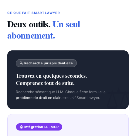
CE QUE FAIT SMARTLAWYER
Deux outils.
Un seul
abonnement.
🔍 Recherche jurisprudentielle
Trouvez en quelques secondes.
Comprenez tout de suite.
⚖
Recherche sémantique LLM. Chaque fiche formule le
problème de droit en clair
, exclusif SmartLawyer.
🤖 Intégration IA · MCP