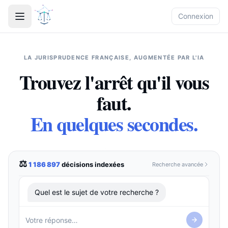
Connexion
›
Accueil
LA JURISPRUDENCE FRANÇAISE, AUGMENTÉE PAR L'IA
Trouvez l'arrêt qu'il vous
›
Rechercher une décision
faut.
› Connectez SmartLawyer
En quelques secondes.
à votre IA préférée (MCP)
⚖
1 186 897
décisions indexées
Recherche avancée
›
Questions réponses
›
Explorer le Legal Graph
Quel est le sujet de votre recherche ?
›
À propos
›
Contact