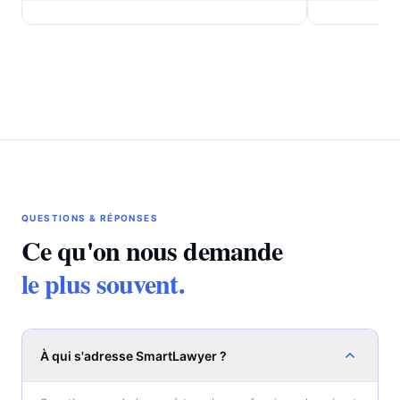
justifier le maintien de la mesure de rétention.
du code civil r
nationalité fra
QUESTIONS & RÉPONSES
Ce qu'on nous demande
le plus souvent.
À qui s'adresse SmartLawyer ?