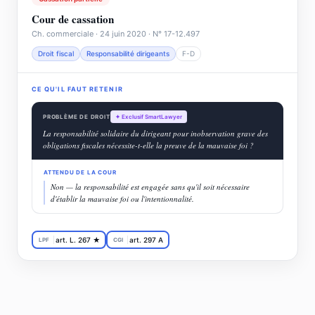
Cour de cassation
Ch. commerciale · 24 juin 2020 · N° 17-12.497
Droit fiscal
Responsabilité dirigeants
F-D
CE QU'IL FAUT RETENIR
PROBLÈME DE DROIT
✦ Exclusif SmartLawyer
La responsabilité solidaire du dirigeant pour inobservation grave des
obligations fiscales nécessite-t-elle la preuve de la mauvaise foi ?
ATTENDU DE LA COUR
Non — la responsabilité est engagée sans qu'il soit nécessaire
d'établir la mauvaise foi ou l'intentionnalité.
art. L. 267 ★
art. 297 A
LPF
CGI