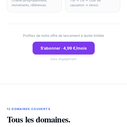
Chaîne jurisprudentielle,
TGI → CA → Cour de
revirements, références.
cassation → renvoi.
Profitez de notre offre de lancement à durée limitée
S'abonner · 4,99 €/mois
Sans engagement
12 DOMAINES COUVERTS
Tous les domaines.