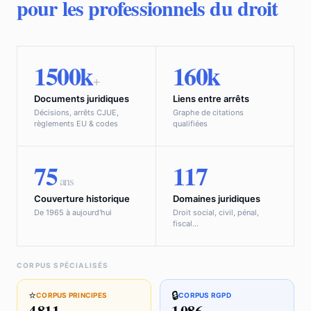
pour les professionnels du droit
1500k
160k
+
Documents juridiques
Liens entre arrêts
Décisions, arrêts CJUE,
Graphe de citations
règlements EU & codes
qualifiées
75
117
ans
Couverture historique
Domaines juridiques
De 1965 à aujourd'hui
Droit social, civil, pénal,
fiscal…
CORPUS SPÉCIALISÉS
⭐
🔒
CORPUS PRINCIPES
CORPUS RGPD
4 811
1 086