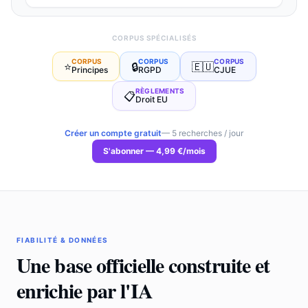
CORPUS SPÉCIALISÉS
ESPACE DÉVELOPPEUR
CORPUS
CORPUS
CORPUS
⭐
🔒
🇪🇺
›
Documentation / API REST
Principes
RGPD
CJUE
›
Playground
RÈGLEMENTS
📋
Droit EU
› API REST
Créer un compte gratuit
— 5 recherches / jour
S'abonner — 4,99 €/mois
ACCÈS ILLIMITÉ · 4,99 €/MOIS
Fiches enrichies · MCP · Sans engagement
S'abonner →
FIABILITÉ & DONNÉES
COMPTE GRATUIT
Une base officielle construite et
Bénéficiez de 5 recherches / jour
enrichie par l'IA
Créer mon compte →