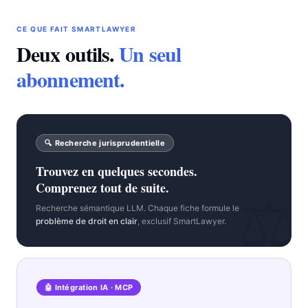
CE QUE FAIT SMARTLAWYER
Deux outils.
Un seul
abonnement.
🔍 Recherche jurisprudentielle
Trouvez en quelques secondes.
Comprenez tout de suite.
⚖
Recherche sémantique LLM. Chaque fiche formule le
problème de droit en clair
, exclusif SmartLawyer.
🤖 Intégration IA · MCP