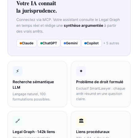
Votre IA connaît
la jurisprudence.
Connectez via MCP. Votre assistant consulte le Legal Graph
en temps réel et rédige une
synthèse argumentée
à partir
des vrais arrêts.
Claude
ChatGPT
Gemini
Copilot
+ 5 autres
⚡
✦
Recherche sémantique
Problème de droit formulé
LLM
Exclusif SmartLawyer : chaque
arrêt résumé en une question
Langage naturel, 100
claire.
formulations possibles.
🔗
🏛️
Legal Graph · 142k liens
Liens procéduraux