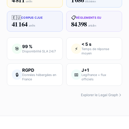
arrêts
décisions
🇪🇺
📋
CORPUS CJUE
RÈGLEMENTS EU
41 164
84 398
arrêts
articles
< 5 s
99 %
🎯
⚡
Temps de réponse
Disponibilité SLA 24/7
moyen
RGPD
J+1
🔒
📅
Données hébergées en
Legifrance + flux
France
officiels
Explorer le Legal Graph