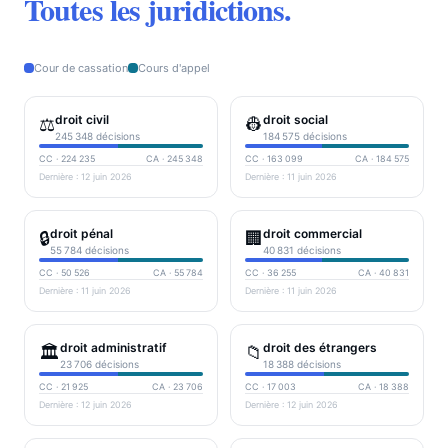
Toutes les juridictions.
Cour de cassation
Cours d'appel
droit civil
droit social
⚖️
👷
245 348
décisions
184 575
décisions
CC ·
224 235
CA ·
245 348
CC ·
163 099
CA ·
184 575
Dernière :
12 juin 2026
Dernière :
11 juin 2026
droit pénal
droit commercial
🔒
🏢
55 784
décisions
40 831
décisions
CC ·
50 526
CA ·
55 784
CC ·
36 255
CA ·
40 831
Dernière :
11 juin 2026
Dernière :
11 juin 2026
droit administratif
droit des étrangers
🏛️
📁
23 706
décisions
18 388
décisions
CC ·
21 925
CA ·
23 706
CC ·
17 003
CA ·
18 388
Dernière :
12 juin 2026
Dernière :
12 juin 2026