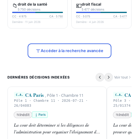
droit de la santé
droit fiscal
📁
💶
5 750
décisions
5 477
décisions
CC ·
4 975
CA ·
5 750
CC ·
5 075
CA ·
5 477
Dernière :
11 juin 2026
Dernière :
4 juin 2026
Accéder à la recherche avancée
DERNIÈRES DÉCISIONS INDEXÉES
Voir tout
CA Paris
CA Par
,
Pôle 1 - Chambre 11
C.A.
C.A.
Pôle 1 - Chambre 11 · 2026-07-21 ·
Pôle 3 - Ch
26/04083
25/01374
Inédit
Inédit
Paris
La cour doit déterminer si les diligences de
La cour doit d
l'administration pour organiser l'éloignement de
prouver qu'il a
M. [I] [S] ont été suffisamment promptes pour
française, malg